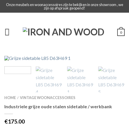
Onze meubels en woonaccessoires zijn te bekijken in onze showroom , we
zijn op afspraak geopend!
0
HOME
VINTAGE WOONACCESSOIRES
/
Industriele grijze oude stalen sidetable / werkbank
€175.00