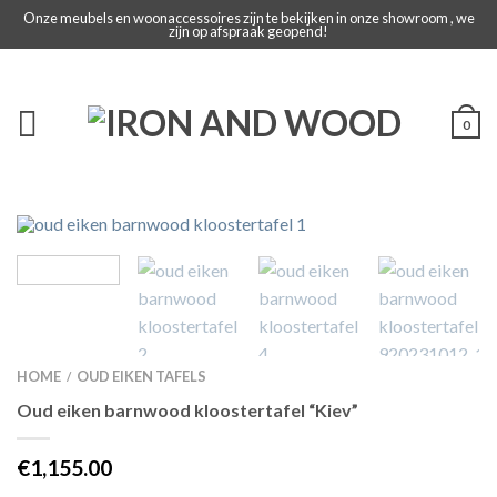
Onze meubels en woonaccessoires zijn te bekijken in onze showroom , we
zijn op afspraak geopend!
0
HOME
OUD EIKEN TAFELS
/
Oud eiken barnwood kloostertafel “Kiev”
€1,155.00