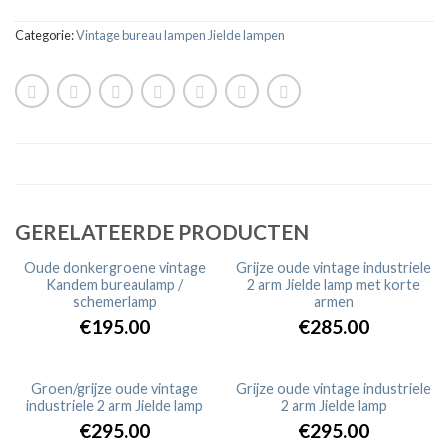
Categorie:
Vintage bureau lampen Jielde lampen
GERELATEERDE PRODUCTEN
Oude donkergroene vintage
Grijze oude vintage industriele
Kandem bureaulamp /
2 arm Jielde lamp met korte
UITVERKOCHT
schemerlamp
armen
€195.00
€285.00
Groen/grijze oude vintage
Grijze oude vintage industriele
industriele 2 arm Jielde lamp
2 arm Jielde lamp
UITVERKOCHT
UITVERKOCHT
€295.00
€295.00