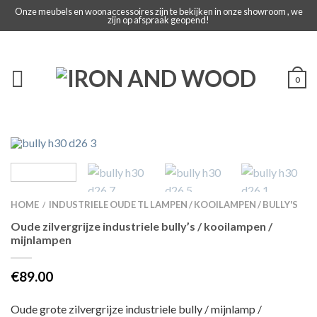
Onze meubels en woonaccessoires zijn te bekijken in onze showroom , we
zijn op afspraak geopend!
0
HOME
INDUSTRIELE OUDE TL LAMPEN / KOOILAMPEN / BULLY'S
/
Oude zilvergrijze industriele bully’s / kooilampen /
mijnlampen
€89.00
Oude grote zilvergrijze industriele bully / mijnlamp /