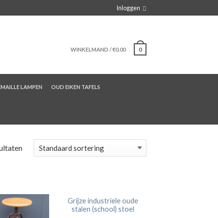
Inloggen
WINKELMAND
/
€0.00
0
EMAILLE LAMPEN
OUD EIKEN TAFELS
ultaten
Grijze industriele oude
stalen (school) stoel