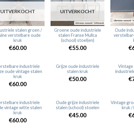
UITVERKOCHT
UITVERKOCHT
ustriele stalen groen /
Groene oude industriele
Oude indu
uine verstelbare oude
stalen Franse Mullca
verstelbar
kruk
(school) stoel(en)
€60.00
€55.00
€
rstelbare industriele
Grijze oude industriele
Vintage
jze oude vintage stalen
stalen kruk
industrie
UITVERKOCHT
UITV
kruk
€50.00
€
€60.00
rstelbare industriele
Oude grijze industriele
Vintage gro
e vintage witte stalen
stalen (school) stoelen
kruk / 
UITVERKOCHT
UITVERKOCHT
UITV
kruk
€45.00
€
€60.00