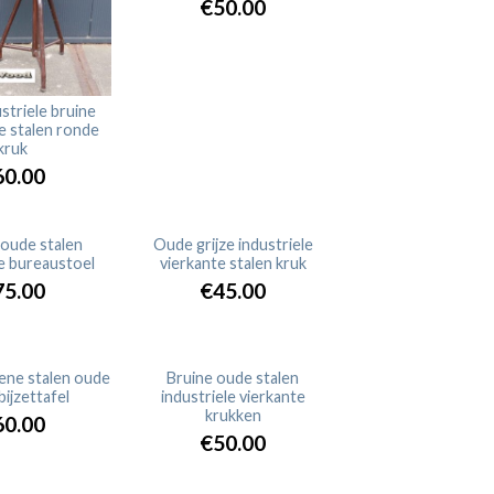
€50.00
striele bruine
e stalen ronde
kruk
60.00
 oude stalen
Oude grijze industriele
le bureaustoel
vierkante stalen kruk
ERKOCHT
UITVERKOCHT
75.00
€45.00
ene stalen oude
Bruine oude stalen
bijzettafel
industriele vierkante
ERKOCHT
krukken
60.00
€50.00