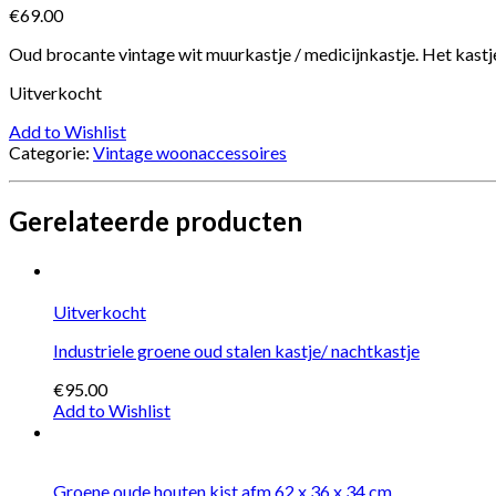
€69.00
Oud brocante vintage wit muurkastje / medicijnkastje. Het kast
Uitverkocht
Add to Wishlist
Categorie:
Vintage woonaccessoires
Gerelateerde producten
Uitverkocht
Industriele groene oud stalen kastje/ nachtkastje
€95.00
Add to Wishlist
Groene oude houten kist afm 62 x 36 x 34 cm