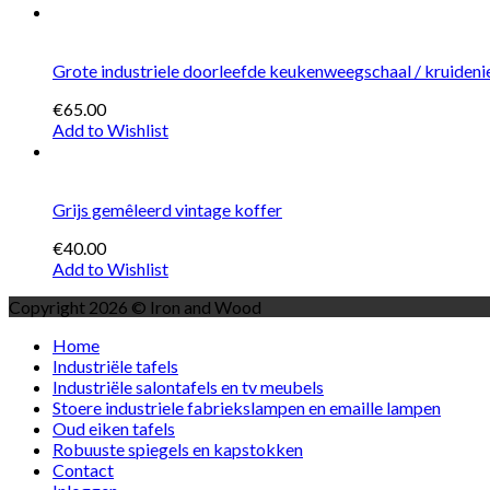
Grote industriele doorleefde keukenweegschaal / kruideni
€65.00
Add to Wishlist
Grijs gemêleerd vintage koffer
€40.00
Add to Wishlist
Copyright 2026 © Iron and Wood
Home
Industriële tafels
Industriële salontafels en tv meubels
Stoere industriele fabriekslampen en emaille lampen
Oud eiken tafels
Robuuste spiegels en kapstokken
Contact