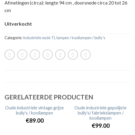
Afmetingen (circa): lengte 94 cm , doorsnede circa 20 tot 26
cm
Uitverkocht
Categorie:
Industriele oude TL lampen / kooilampen / bully's
GERELATEERDE PRODUCTEN
Oude industriele vintage grijze
Oude industriele gepolijste
bully’s / kooilampen
bully’s/ fabriekslampen /
UITVERKOCHT
UITVERKOCHT
kooilampen
€89.00
€99.00