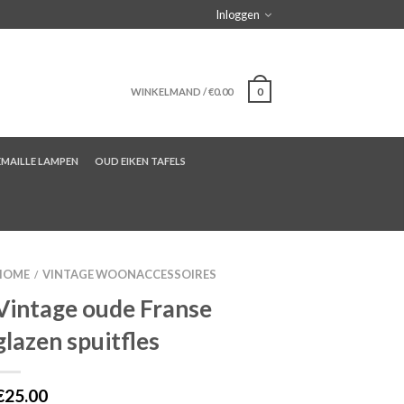
Inloggen
WINKELMAND
/
€0.00
0
EMAILLE LAMPEN
OUD EIKEN TAFELS
HOME
VINTAGE WOONACCESSOIRES
/
Vintage oude Franse
glazen spuitfles
€25.00